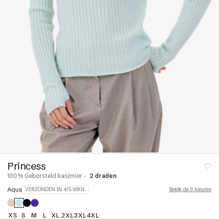
lgebreide
& linne
met ronde
Jurken en rokken
en
ruien
Pyjama's
pullovers
Badjassen & bodys
struien
Étoles & sjaals
Mouwloos & korte
& jasjes
mouwen
tingen &
ALLES BEKIJKEN
ons
 en
s
Princess
100% Geborsteld kasjmier -
2 draden
r
Kasjmier dons
Aqua
VERZONDEN IN 4/5 WKN.
Bekijk de 9 kleuren
paca
XS
S
M
L
XL
2XL
3XL
4XL