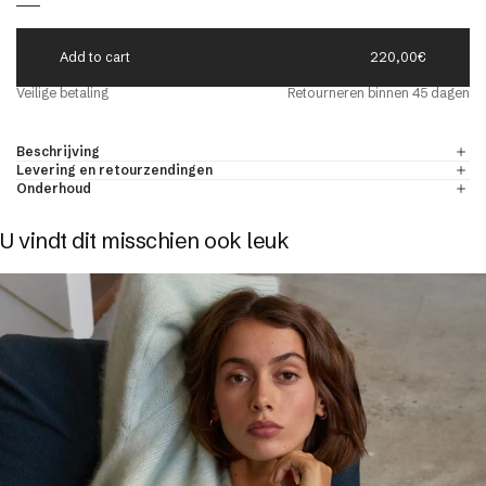
A
d
d
t
o
c
a
r
t
220,00€
eld
Veilige betaling
Retourneren binnen 45 dagen
r
ONDE-HALS TRUIEN VOOR HEREN
ONTDEKKEN
& kasjmier
Beschrijving
Levering en retourzendingen
Onderhoud
U vindt dit misschien ook leuk